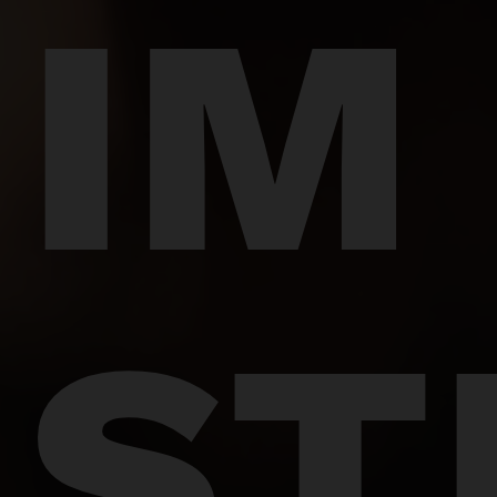
IM
ST