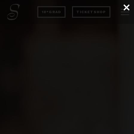
18°GRAD
TICKETSHOP