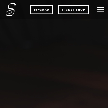
18°GRAD
TICKETSHOP